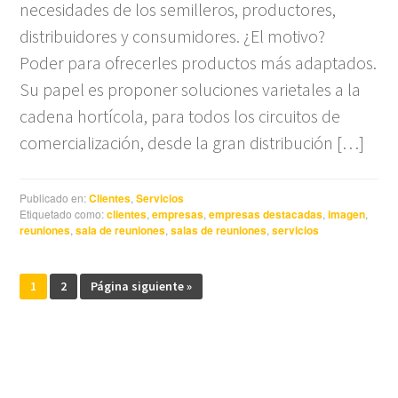
necesidades de los semilleros, productores,
distribuidores y consumidores. ¿El motivo?
Poder para ofrecerles productos más adaptados.
Su papel es proponer soluciones varietales a la
cadena hortícola, para todos los circuitos de
comercialización, desde la gran distribución […]
Publicado en:
Clientes
,
Servicios
Etiquetado como:
clientes
,
empresas
,
empresas destacadas
,
imagen
,
reuniones
,
sala de reuniones
,
salas de reuniones
,
servicios
1
2
Página siguiente »