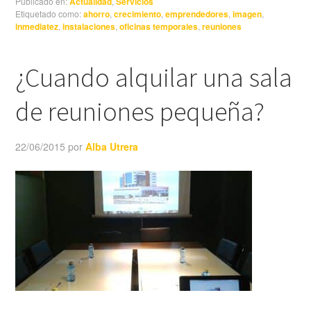
Publicado en:
Actualidad
,
Servicios
Etiquetado como:
ahorro
,
crecimiento
,
emprendedores
,
imagen
,
inmediatez
,
instalaciones
,
oficinas temporales
,
reuniones
¿Cuando alquilar una sala
de reuniones pequeña?
22/06/2015
por
Alba Utrera