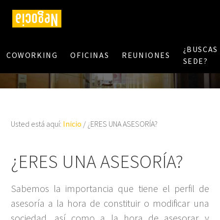
¿BUSCAS
COWORKING
OFICINAS
REUNIONES
SEDE?
Usted está aquí:
Inicio
/
¿ERES UNA ASESORÍA?
¿ERES UNA ASESORÍA?
Sabemos la importancia que tiene el perfil de
asesoría a la hora de constituir o modificar una
sociedad, así como a la hora de asesorar y