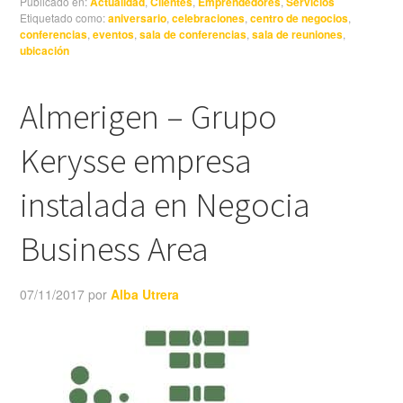
Publicado en:
Actualidad
,
Clientes
,
Emprendedores
,
Servicios
Etiquetado como:
aniversario
,
celebraciones
,
centro de negocios
,
conferencias
,
eventos
,
sala de conferencias
,
sala de reuniones
,
ubicación
Almerigen – Grupo
Kerysse empresa
instalada en Negocia
Business Area
07/11/2017
por
Alba Utrera