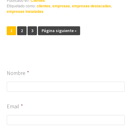
Publicado en:
Clientes
Etiquetado como:
clientes
,
empresas
,
empresas destacadas
,
empresas instaladas
1
2
3
Página siguiente »
Nombre
*
Email
*