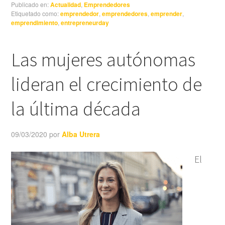
Publicado en:
Actualidad
,
Emprendedores
Etiquetado como:
emprendedor
,
emprendedores
,
emprender
,
emprendimiento
,
entrepreneurday
Las mujeres autónomas
lideran el crecimiento de
la última década
09/03/2020
por
Alba Utrera
El