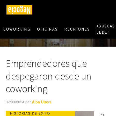
¿BUSCAS
COWORKING
OFICINAS
REUNIONES
SEDE?
Emprendedores que
despegaron desde un
coworking
07/03/2024
por
Alba Utrera
En