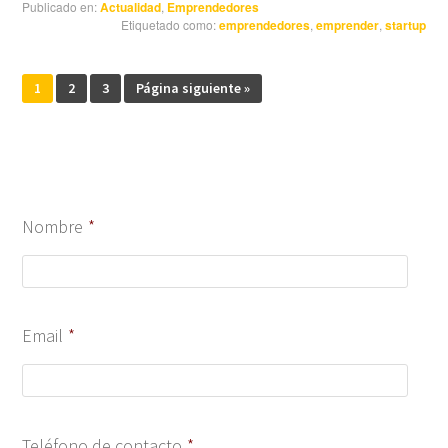
Publicado en:
Actualidad
,
Emprendedores
Etiquetado como:
emprendedores
,
emprender
,
startup
1
2
3
Página siguiente »
Nombre
*
Email
*
Teléfono de contacto
*