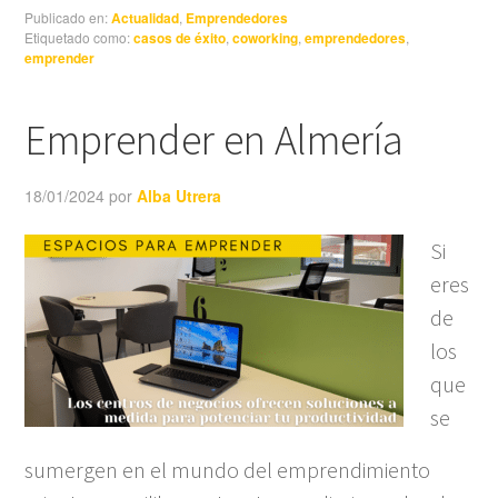
Publicado en:
Actualidad
,
Emprendedores
Etiquetado como:
casos de éxito
,
coworking
,
emprendedores
,
emprender
Emprender en Almería
18/01/2024
por
Alba Utrera
Si
eres
de
los
que
se
sumergen en el mundo del emprendimiento