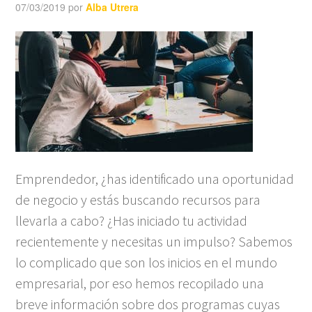
07/03/2019
por
Alba Utrera
Emprendedor, ¿has identificado una oportunidad
de negocio y estás buscando recursos para
llevarla a cabo? ¿Has iniciado tu actividad
recientemente y necesitas un impulso? Sabemos
lo complicado que son los inicios en el mundo
empresarial, por eso hemos recopilado una
breve información sobre dos programas cuyas