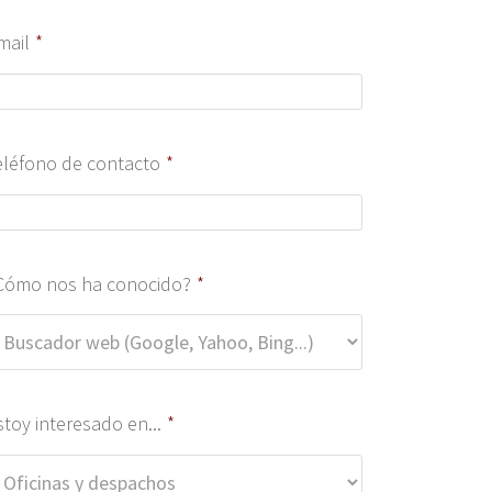
mail
*
eléfono de contacto
*
Cómo nos ha conocido?
*
stoy interesado en...
*