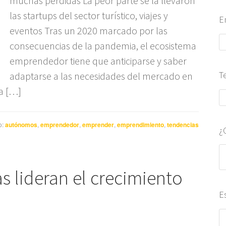
muchas pérdidas La peor parte se la llevaron
las startups del sector turístico, viajes y
E
eventos Tras un 2020 marcado por las
consecuencias de la pandemia, el ecosistema
emprendedor tiene que anticiparse y saber
T
adaptarse a las necesidades del mercado en
a […]
o:
autónomos
,
emprendedor
,
emprender
,
emprendimiento
,
tendencias
¿
 lideran el crecimiento
E