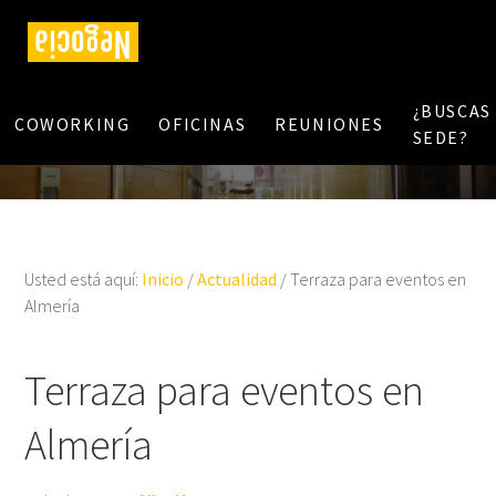
¿BUSCAS
COWORKING
OFICINAS
REUNIONES
SEDE?
Usted está aquí:
Inicio
/
Actualidad
/
Terraza para eventos en
Almería
Terraza para eventos en
Almería