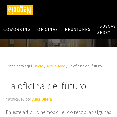
¿BUSCAS
COWORKING
OFICINAS
REUNIONES
SEDE?
Usted está aquí:
Inicio
/
Actualidad
/
La oficina del futuro
La oficina del futuro
16/09/2016
por
Alba Utrera
En este artículo hemos querido recopilar algunas