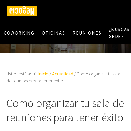
¿BUSCAS
COWORKING
OFICINAS
REUNIONES
SEDE?
Usted está aquí:
Inicio
/
Actualidad
/
Como organizar tu sala
de reuniones para tener éxito
Como organizar tu sala de
reuniones para tener éxito