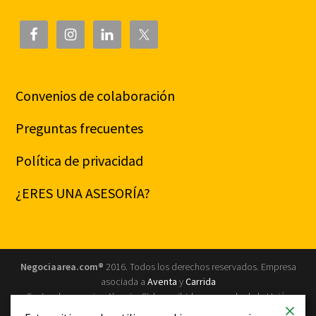
Convenios de colaboración
Preguntas frecuentes
Política de privacidad
¿ERES UNA ASESORÍA?
Negociaarea.com®
2016. Todos los derechos reservados. Empresa
asociada a
Aventa
y
Carrida
Centro de negocios Almeria, SL ha recibido una ayuda de la Unión
Europea con cargo al Programa Operativo FEDER de Andalucía 2014-