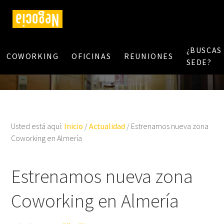
¿BUSCAS
COWORKING
OFICINAS
REUNIONES
SEDE?
Usted está aquí:
Inicio
/
Actualidad
/
Estrenamos nueva zona
Coworking en Almería
Estrenamos nueva zona
Coworking en Almería