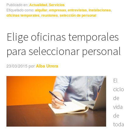
Publicado en:
Actualidad
,
Servicios
Etiquetado como:
alquilar
,
empresas
,
entrevistas
,
instalaciones
,
oficinas temporales
,
reuniones
,
selección de personal
Elige oficinas temporales
para seleccionar personal
23/03/2015
por
Alba Utrera
El
ciclo
de
vida
de
toda