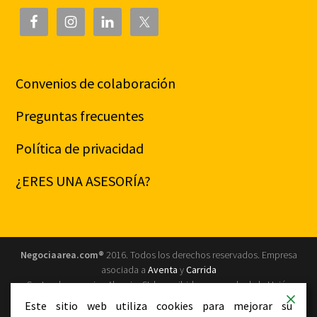
Convenios de colaboración
Preguntas frecuentes
Política de privacidad
¿ERES UNA ASESORÍA?
Negociaarea.com®
2016. Todos los derechos reservados. Empresa
asociada a
Aventa
y
Carrida
Centro de negocios Almeria, SL ha recibido una ayuda de la Unión
Europea con cargo al Programa Operativo FEDER de Andalucía 2014-
Este sitio web utiliza cookies para mejorar su
2020, financiada como parte de la respuesta de la Unión a la pandemia