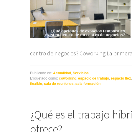
centro de negocios? Coworking La primera
Publicado en:
Actualidad
,
Servicios
Etiquetado como:
coworking
,
espacio de trabajo
,
espacio flex
flexible
,
sala de reuniones
,
sala formación
¿Qué es el trabajo híb
ofrece?