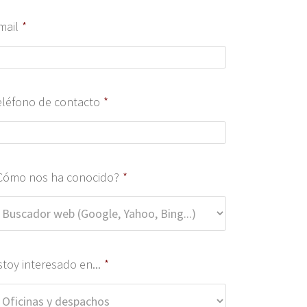
mail
*
eléfono de contacto
*
Cómo nos ha conocido?
*
stoy interesado en...
*