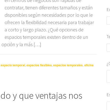
en centros de negocios son rápidas de
contratar, tienen diferentes tamaños y están
E
disponibles según necesidades por lo que le
ofrecen la flexibilidad necesaria para trabajar
a corto y largo plazo. ¿Qué opciones de
T
espacios temporales existen dentro de un
 opción y la más […]
¿
,
espacio temporal
,
espacios flexibles
,
espacios temporales
,
oficina
rido y que ventajas nos
E