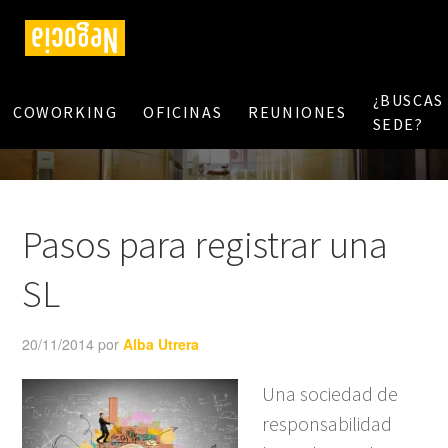
¿BUSCAS
COWORKING
OFICINAS
REUNIONES
SEDE?
Pasos para registrar una
SL
20/11/2014
por
Alba Utrera
Una sociedad de
responsabilidad