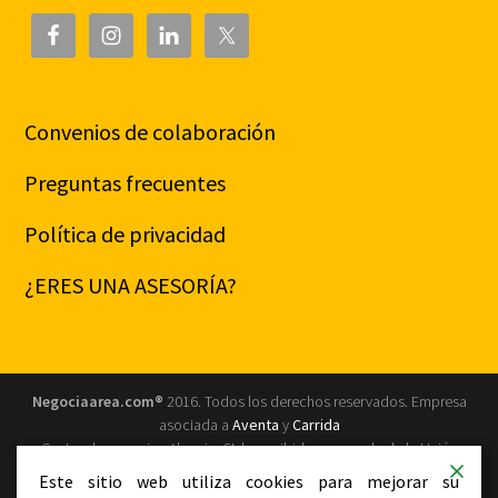
Convenios de colaboración
Preguntas frecuentes
Política de privacidad
¿ERES UNA ASESORÍA?
Negociaarea.com®
2016. Todos los derechos reservados. Empresa
asociada a
Aventa
y
Carrida
Centro de negocios Almeria, SL ha recibido una ayuda de la Unión
Europea con cargo al Programa Operativo FEDER de Andalucía 2014-
Este sitio web utiliza cookies para mejorar su
2020, financiada como parte de la respuesta de la Unión a la pandemia