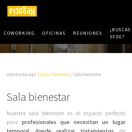
¿BUSCAS
COWORKING
OFICINAS
REUNIONES
SEDE?
Usted está aquí:
Inicio
/
Servicios
/
Sala bienestar
Sala bienestar
Nuestra sala bienestar es el espacio perfecto
para
profesionales que necesitan un lugar
temporal donde realizar tratamientos
de