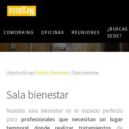
¿BUSCAS
COWORKING
OFICINAS
REUNIONES
SEDE?
Usted está aquí:
Inicio
/
Servicios
/
Sala bienestar
Sala bienestar
Nuestra sala bienestar es el espacio perfecto
para
profesionales que necesitan un lugar
temporal donde realizar tratamientos
de