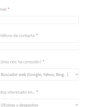
mail
*
eléfono de contacto
*
Cómo nos ha conocido?
*
stoy interesado en...
*