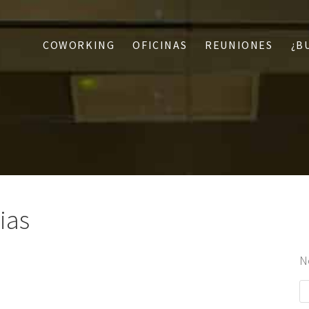
COWORKING
OFICINAS
REUNIONES
¿B
ias
N