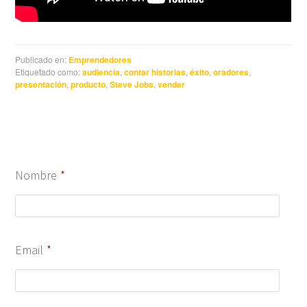
Publicado en:
Emprendedores
Etiquetado como:
audiencia
,
contar historias
,
éxito
,
oradores
,
presentación
,
producto
,
Steve Jobs
,
vender
Nombre
*
Email
*