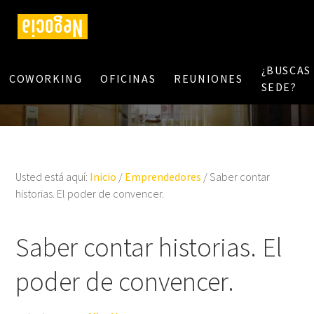
¿BUSCAS
COWORKING
OFICINAS
REUNIONES
SEDE?
Usted está aquí:
Inicio
/
Emprendedores
/
Saber contar
historias. El poder de convencer.
Saber contar historias. El
poder de convencer.