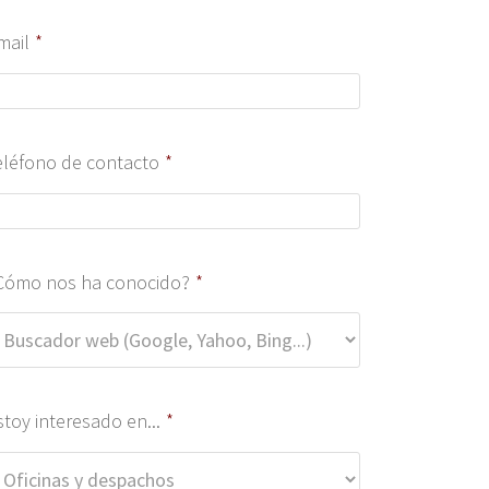
mail
*
eléfono de contacto
*
Cómo nos ha conocido?
*
stoy interesado en...
*