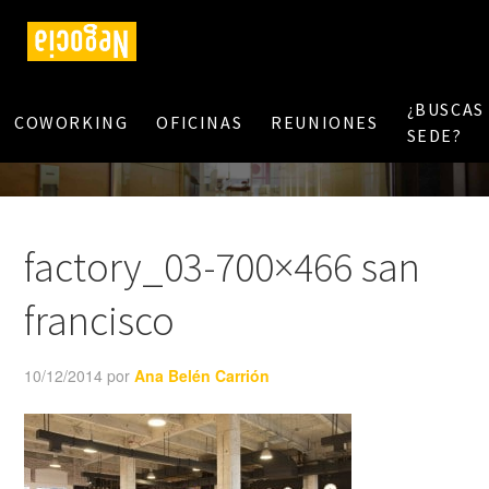
¿BUSCAS
COWORKING
OFICINAS
REUNIONES
SEDE?
factory_03-700×466 san
francisco
10/12/2014
por
Ana Belén Carrión