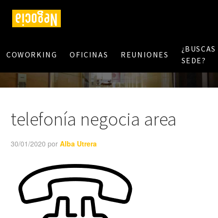
¿BUSCAS
COWORKING
OFICINAS
REUNIONES
SEDE?
telefonía negocia area
30/01/2020
por
Alba Utrera