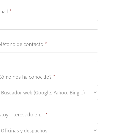
mail
*
eléfono de contacto
*
Cómo nos ha conocido?
*
stoy interesado en...
*