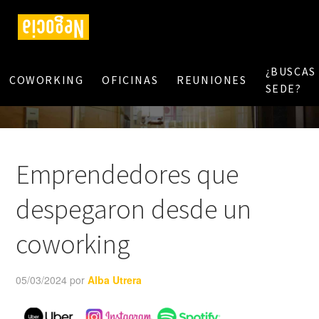
¿BUSCAS
COWORKING
OFICINAS
REUNIONES
SEDE?
Emprendedores que
despegaron desde un
coworking
05/03/2024
por
Alba Utrera