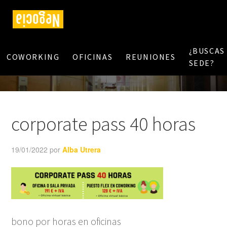
¿BUSCAS
COWORKING
OFICINAS
REUNIONES
SEDE?
corporate pass 40 horas
19/01/2022
por
Alba Utrera
bono por horas en oficinas