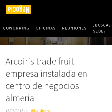
¿BUSCAS
COWORKING
OFICINAS
REUNIONES
SEDE?
Arcoiris trade fruit
empresa instalada en
centro de negocios
almería
15/06/2015
por
Alba Utrera