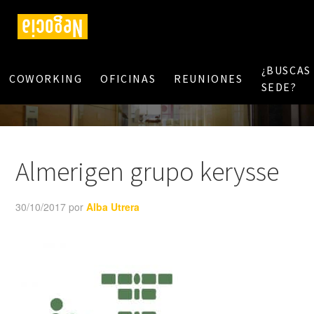
¿BUSCAS
COWORKING
OFICINAS
REUNIONES
SEDE?
Almerigen grupo kerysse
30/10/2017
por
Alba Utrera