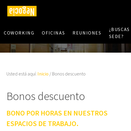
¿BUSCAS
COWORKING
OFICINAS
REUNIONES
SEDE?
Usted está aquí:
Inicio
/
Bonos descuento
Bonos descuento
BONO POR HORAS EN NUESTROS
ESPACIOS DE TRABAJO.